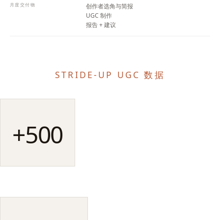
月度交付物
创作者选角与简报
UGC 制作
报告 + 建议
STRIDE-UP UGC 数据
+500
合格创作者
STRIDE-UP 资源库