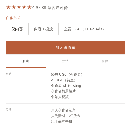
★
★
★
★
★
4.9 · 38 条客户评价
合作形式
仅内容
内容 + 投放
全案 UGC（+ Paid Ads）
起价
800 € / 月
加入购物车
形式
方法
保障
形式
经典 UGC（创作者）
AI UGC（衍生）
创作者 whitelisting
创作者情景短片
创始人视频
方法
真实创作者选角
人为素材 + AI 放大
忠于品牌手册