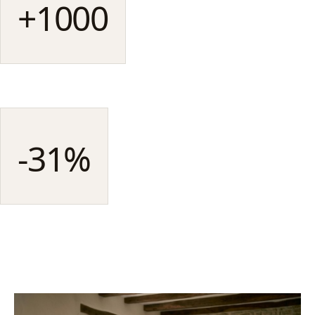
+1000
已产出的 UGC
自成立以来
-31%
CPM 相较工作室创意
平均